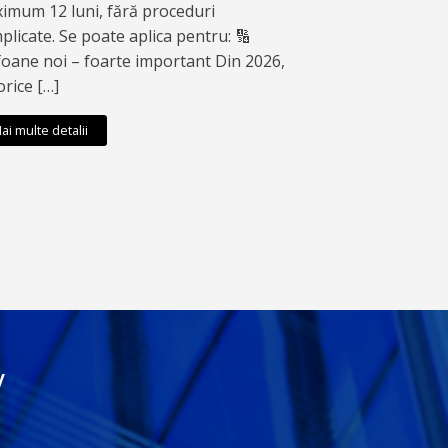
imum 12 luni, fără proceduri
plicate. Se poate aplica pentru: 🔢
foane noi – foarte important Din 2026,
orice […]
ai multe detalii
V