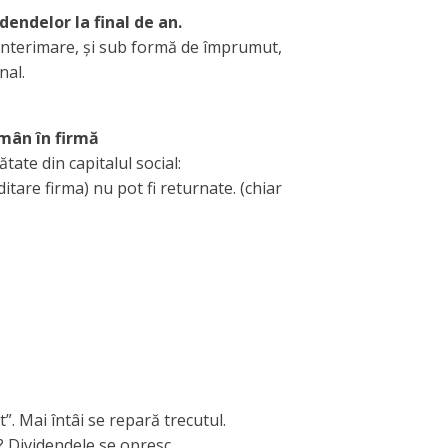
endelor la final de an.
e interimare, și sub formă de împrumut,
nal.
ămân în firmă
tate din capitalul social:
itare firma) nu pot fi returnate. (chiar
t”. Mai întâi se repară trecutul.
l? Dividendele se opresc