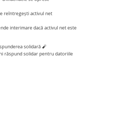
e reîntregești activul net
dende interimare dacă activul net este
ăspunderea solidară 🧨
ani răspund solidar pentru datoriile