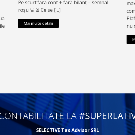
Pe scurt:fără cont + fără bilanț = semnal
max
roșu 🚨 ⏳ Ce se […]
com
ua
Pla
Mai multe detalii
ile
nu 
M
CONTABILITATE LA
#SUPERLATI
SELECTIVE Tax Advisor SRL