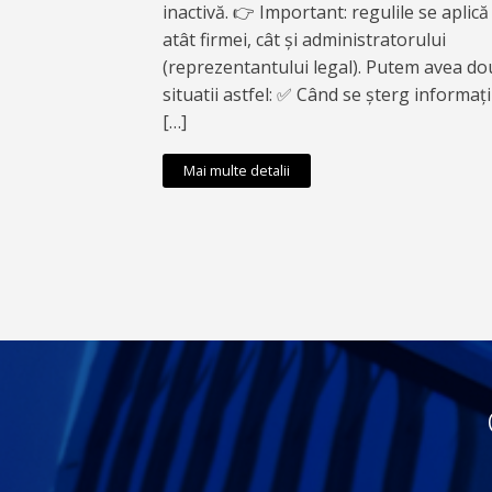
inactivă. 👉 Important: regulile se aplică
atât firmei, cât și administratorului
(reprezentantului legal). Putem avea do
situatii astfel: ✅ Când se șterg informați
[…]
Mai multe detalii