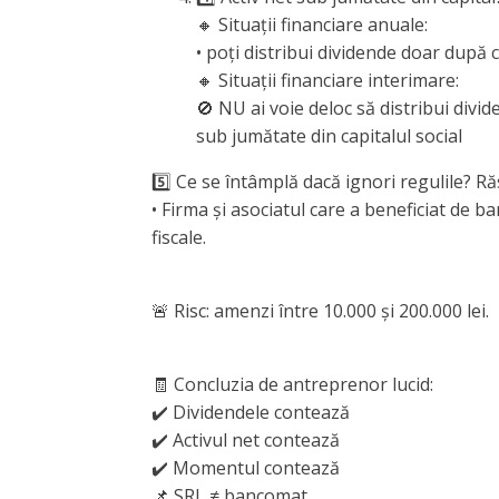
🔸 Situații financiare anuale:
• poți distribui dividende doar după c
🔸 Situații financiare interimare:
🚫 NU ai voie deloc să distribui divi
sub jumătate din capitalul social
5️⃣ Ce se întâmplă dacă ignori regulile? R
• Firma și asociatul care a beneficiat de b
fiscale.
🚨 Risc: amenzi între 10.000 și 200.000 lei.
🧾 Concluzia de antreprenor lucid:
✔️ Dividendele contează
✔️ Activul net contează
✔️ Momentul contează
📌 SRL ≠ bancomat