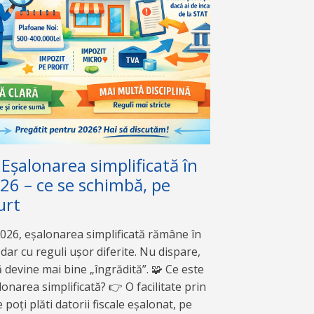
 Eșalonarea simplificată în
26 – ce se schimbă, pe
urt
2026, eșalonarea simplificată rămâne în
 dar cu reguli ușor diferite. Nu dispare,
ă devine mai bine „îngrădită”. 🧩 Ce este
lonarea simplificată? 👉 O facilitate prin
 poți plăti datorii fiscale eșalonat, pe