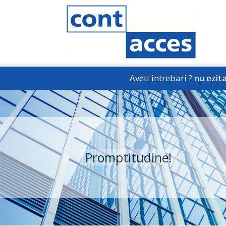
Aveti intrebari ?
nu ezita
Profesionalism!