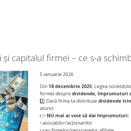
și capitalul firmei – ce s-a schi
5 ianuarie 2026
Din
18 decembrie 2025
, Legea societățilo
ferme) despre
dividende, împrumuturi că
1️⃣ Dacă firma ta distribuie
dividende tri
atunci:
👉
NU mai ai voie să dai împrumuturi:
• asociaților/acționarilor
• sau firmelor/persoanelor afiliate