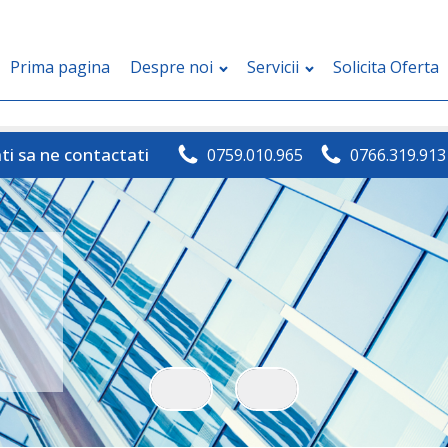
Prima pagina
Despre noi
Servicii
Solicita Oferta
ti sa ne contactati
0759.010.965
0766.319.913