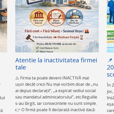
Atentie la inactivitatea firmei
📌
tale
20
sc
⚠️ Firma ta poate deveni INACTIVĂ mai
ușor decât crezi Nu mai vorbim doar de „nu
”
În 
ai depus declarații”, „a expirat sediul social
joc,
sau mandatul adminicatorului”, etc.Regulile
tul
îns
s-au lărgit, iar consecintele nu sunt simple.
eșa
👉 O firmă poate fi declarată inactivă dacă:
tă
care