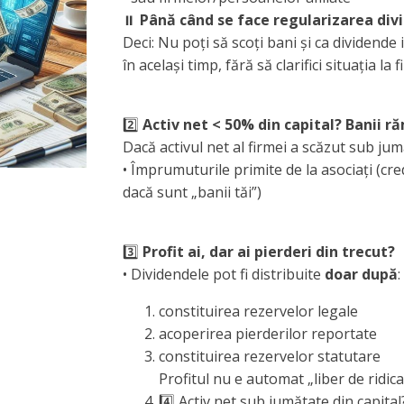
⏸️
Până când se face regularizarea divid
Deci: Nu poți să scoți bani și ca dividend
în același timp, fără să clarifici situația la fi
2️⃣
Activ net < 50% din capital?
Banii r
Dacă activul net al firmei a scăzut sub jumă
• Împrumuturile primite de la asociați (cred
dacă sunt „banii tăi”)
3️⃣
Profit ai, dar ai pierderi din trecut?
• Dividendele pot fi distribuite
doar după
:
constituirea rezervelor legale
acoperirea pierderilor reportate
constituirea rezervelor statutare
Profitul nu e automat „liber de ridica
4️⃣ Activ net sub jumătate din capita