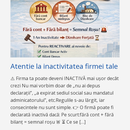
Atentie la inactivitatea firmei tale
⚠️ Firma ta poate deveni INACTIVĂ mai ușor decât
crezi Nu mai vorbim doar de „nu ai depus
declarații”, „a expirat sediul social sau mandatul
adminicatorului”, etc.Regulile s-au lărgit, iar
consecintele nu sunt simple. 👉 O firmă poate fi
declarată inactivă dacă: Pe scurt:fără cont + fără
bilanț = semnal roșu 🚨 ⏳ Ce se […]