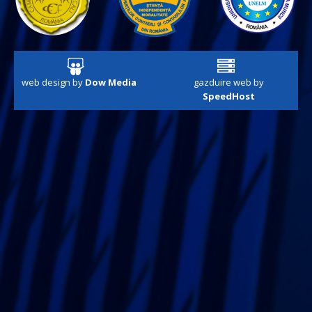
web design by
Dow Media
gazduire web by
SpeedHost