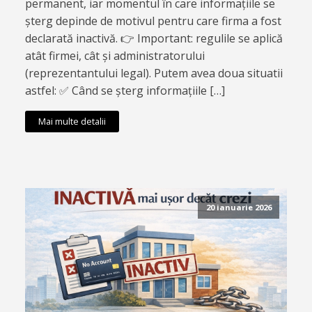
permanent, iar momentul în care informațiile se
șterg depinde de motivul pentru care firma a fost
declarată inactivă. 👉 Important: regulile se aplică
atât firmei, cât și administratorului
(reprezentantului legal). Putem avea doua situatii
astfel: ✅ Când se șterg informațiile […]
Mai multe detalii
20 ianuarie 2026