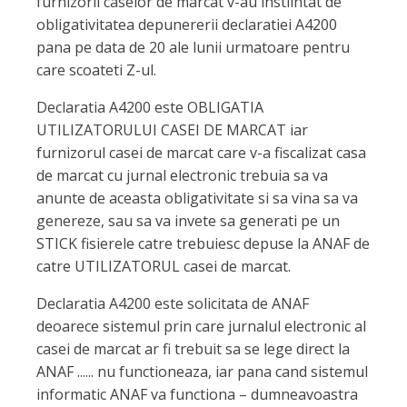
furnizorii caselor de marcat v-au instiintat de
obligativitatea depunererii declaratiei A4200
pana pe data de 20 ale lunii urmatoare pentru
care scoateti Z-ul.
Declaratia A4200 este OBLIGATIA
UTILIZATORULUI CASEI DE MARCAT iar
furnizorul casei de marcat care v-a fiscalizat casa
de marcat cu jurnal electronic trebuia sa va
anunte de aceasta obligativitate si sa vina sa va
genereze, sau sa va invete sa generati pe un
STICK fisierele catre trebuiesc depuse la ANAF de
catre UTILIZATORUL casei de marcat.
Declaratia A4200 este solicitata de ANAF
deoarece sistemul prin care jurnalul electronic al
casei de marcat ar fi trebuit sa se lege direct la
ANAF ...... nu functioneaza, iar pana cand sistemul
informatic ANAF va functiona – dumneavoastra