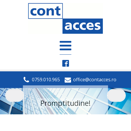
0759.010.965
office@contacces.ro
Profesionalism!