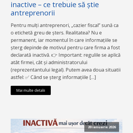
inactive – ce trebuie să știe
antreprenorii
Pentru mulți antreprenori, „cazier fiscal” sună ca
o etichetă greu de șters. Realitatea? Nu e
permanent, iar momentul în care informațiile se
șterg depinde de motivul pentru care firma a fost
declarată inactivă. 👉 Important: regulile se aplică
atât firmei, cât și administratorului
(reprezentantului legal). Putem avea doua situatii
astfel: ✅ Când se șterg informațiile […]
Mai multe detalii
20 ianuarie 2026