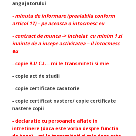
angajatorului
- minuta de informare (prealabila conform
articol 17) – pe aceasta o intocmesc eu
- contract de munca -> incheiat cu minim 1 zi
inainte de a incepe activitatea – il intocmesc
eu
- copie B.I/ C.I. – mi le transmiteti si mie
- copie act de studii
- copie certificate casatorie
- copie certificat nastere/ copie certificate
nastere copii
- declaratie cu persoanele aflate in
intretinere (daca este vorba despre functia
de baza) – mi le transmiteti si mie daca este