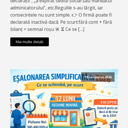
declarații”, „a expirat sediul social sau mandatul
adminicatorului”, etc.Regulile s-au lărgit, iar
consecintele nu sunt simple. 👉 O firmă poate fi
declarată inactivă dacă: Pe scurt:fără cont + fără
bilanț = semnal roșu 🚨 ⏳ Ce se […]
Mai multe detalii
19 ianuarie 2026