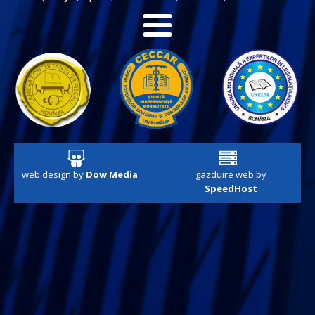
web design by
Dow Media
gazduire web by
SpeedHost