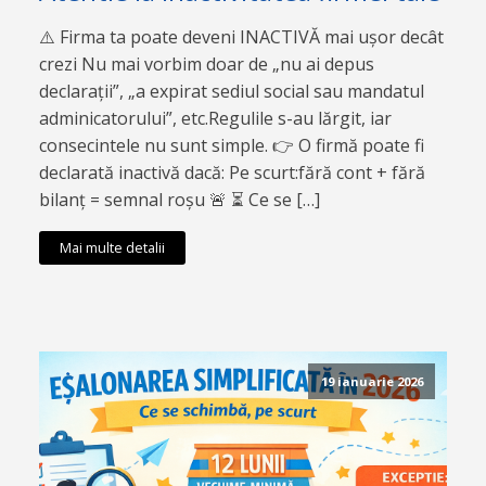
⚠️ Firma ta poate deveni INACTIVĂ mai ușor decât
crezi Nu mai vorbim doar de „nu ai depus
declarații”, „a expirat sediul social sau mandatul
adminicatorului”, etc.Regulile s-au lărgit, iar
consecintele nu sunt simple. 👉 O firmă poate fi
declarată inactivă dacă: Pe scurt:fără cont + fără
bilanț = semnal roșu 🚨 ⏳ Ce se […]
Mai multe detalii
19 ianuarie 2026