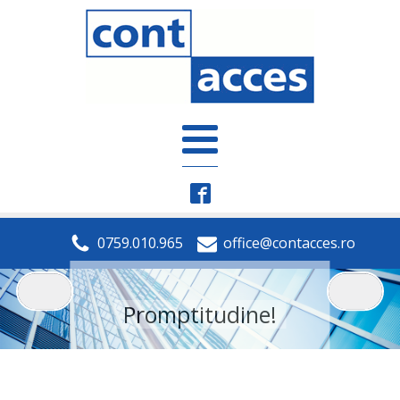
0759.010.965
office@contacces.ro
Profesionalism!