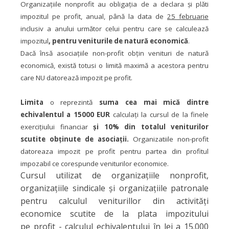
Organizaţiile nonprofit au obligaţia de a declara şi plăti
impozitul pe profit, anual, până la data de
25 februarie
inclusiv a anului următor celui pentru care se calculează
impozitul
, pentru veniturile de natură economică
.
Dacă însă asociațiile non-profit obțin venituri de natură
economică, există totusi o limită maximă a acestora pentru
care NU datorează impozit pe profit.
Limita
o reprezintă
suma cea mai mică dintre
echivalentul a 15000 EUR
calculați la cursul de la finele
exercițiului financiar
și 10% din
totalul veniturilor
scutite obținute de asociații.
Organizatiile non-profit
datoreaza impozit pe profit pentru partea din profitul
impozabil ce corespunde veniturilor economice.
Cursul utilizat de organizaţiile nonprofit,
organizaţiile sindicale şi organizaţiile
patronale
pentru calculul veniturillor din activităţi
economice scutite de la plata impozitului
pe
profit - calculul echivalentului în lei a 15.000